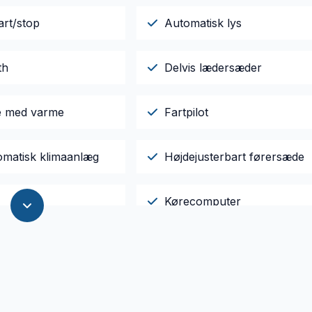
art/stop
Automatisk lys
th
Delvis lædersæder
le med varme
Fartpilot
omatisk klimaanlæg
Højdejusterbart førersæde
Kørecomputer
t
Navigation
yring
Splitbagsæder