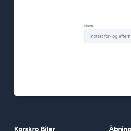
Navn
Korskro Biler
Åbning