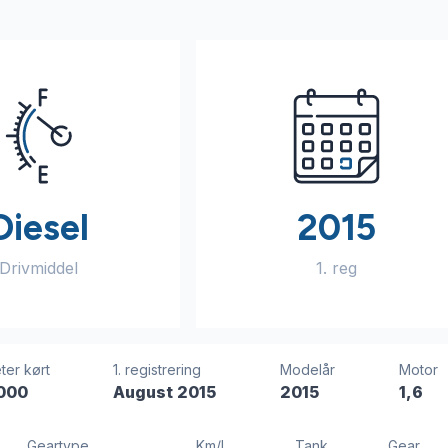
Diesel
2015
Drivmiddel
1. reg
ter kørt
1. registrering
Modelår
Motor
000
August 2015
2015
1,6
Geartype
Km/l
Tank
Gear