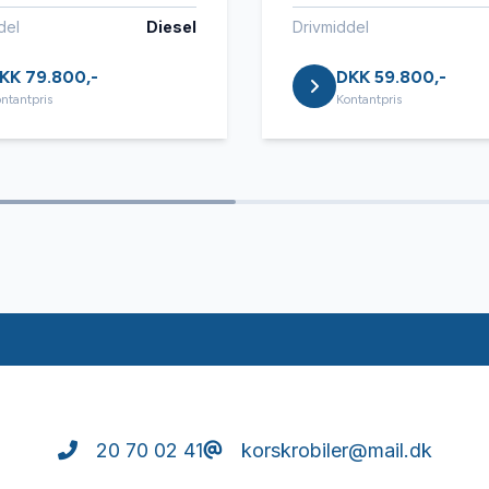
del
Diesel
Drivmiddel
KK 79.800,-
DKK 59.800,-
ntantpris
Kontantpris
20 70 02 41
korskrobiler@mail.dk