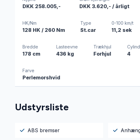
DKK 258.005,-
DKK 3.620,-
/ årligt
HK/Nm
Type
0-100 km/t
128 HK
/ 260 Nm
St.car
11,2 sek
Bredde
Lasteevne
Trækhjul
Cylin
178 cm
436 kg
Forhjul
4
Farve
Perlemorshvid
Udstyrsliste
ABS bremser
Anhæng