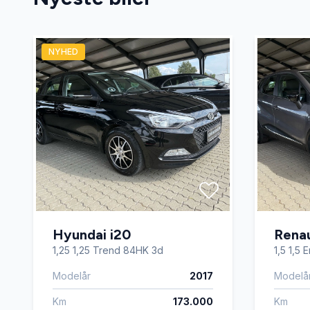
Startspærre
Stofsæd
NYHED
Tagræling
Tonede 
USB tilslutning
Varme i 
Hyundai i20
Renau
1,25 1,25 Trend 84HK 3d
1,5 1,5
Modelår
2017
Modelå
Km
173.000
Km