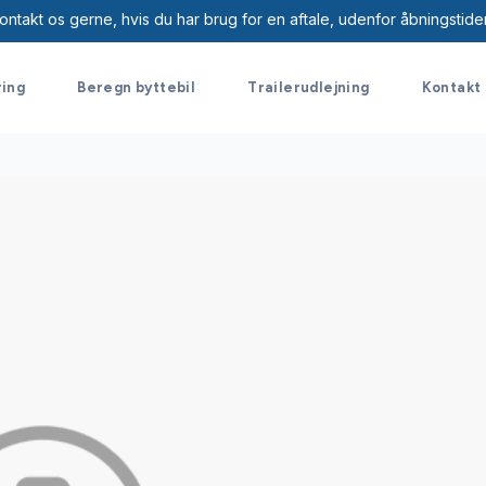
ontakt os gerne, hvis du har brug for en aftale, udenfor åbningstide
ring
Beregn byttebil
Trailerudlejning
Kontakt