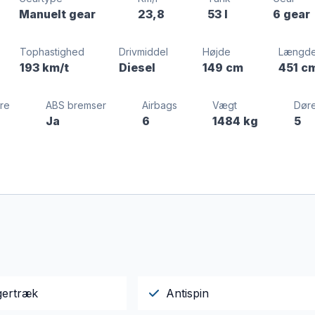
Manuelt gear
23,8
53 l
6 gear
Tophastighed
Drivmiddel
Højde
Længd
193 km/t
Diesel
149 cm
451 c
dre
ABS bremser
Airbags
Vægt
Dør
Ja
6
1484 kg
5
ertræk
Antispin