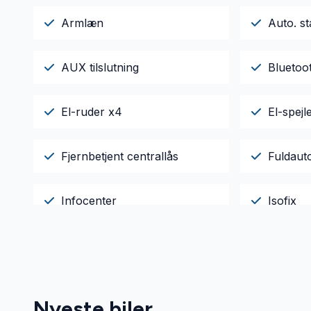
Armlæn
Auto. st
AUX tilslutning
Bluetoo
El-ruder x4
El-spej
Fjernbetjent centrallås
Fuldaut
Infocenter
Isofix
LED kørelys
Læderra
Parkeringssensor bagved
Servost
Nyeste biler