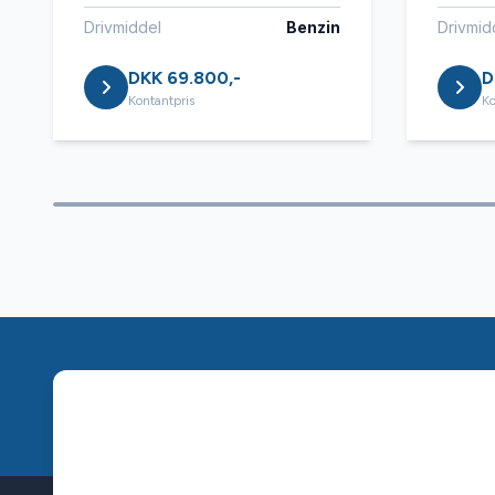
Drivmiddel
Benzin
Drivmid
DKK 69.800,-
D
Kontantpris
Ko