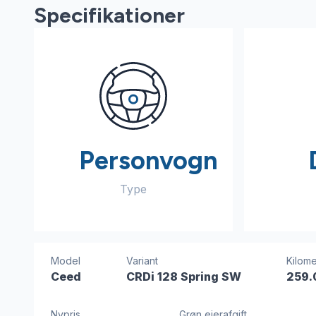
Specifikationer
Personvogn
Type
Model
Variant
Kilome
Ceed
CRDi 128 Spring SW
259.
Nypris
Grøn ejerafgift