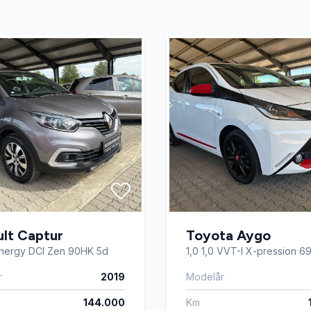
er
Sædevarme
ruder
Tågelygter
rattet
lt Captur
Toyota Aygo
 Energy DCI Zen 90HK 5d
1,0 1,0 VVT-I X-pression 6
r
2019
Modelår
144.000
Km