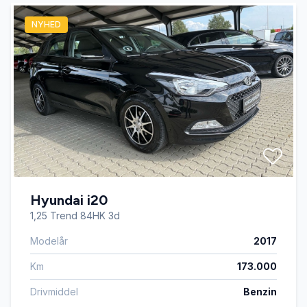
NYHED
Hyundai i20
1,25 Trend 84HK 3d
Modelår
2017
Km
173.000
Drivmiddel
Benzin