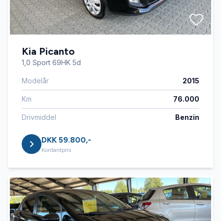
Kia Picanto
1,0 Sport 69HK 5d
Modelår
2015
Km
76.000
Drivmiddel
Benzin
DKK 59.800,-
Kontantpris