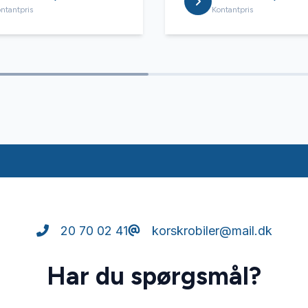
ntantpris
Kontantpris
20 70 02 41
korskrobiler@mail.dk
Har du spørgsmål?