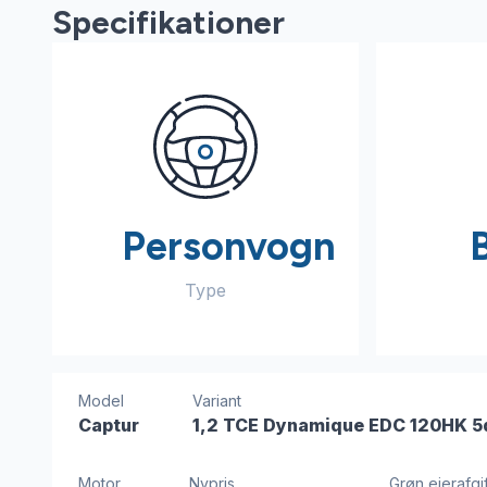
Specifikationer
Personvogn
Type
Model
Variant
Captur
1,2 TCE Dynamique EDC 120HK 5d
Motor
Nypris
Grøn ejerafgif