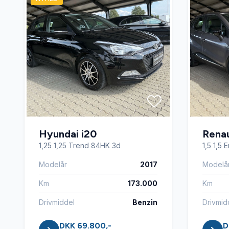
Hyundai i20
Renau
1,25 1,25 Trend 84HK 3d
1,5 1,5
Modelår
2017
Modelå
Km
173.000
Km
Drivmiddel
Benzin
Drivmid
DKK 69.800,-
D