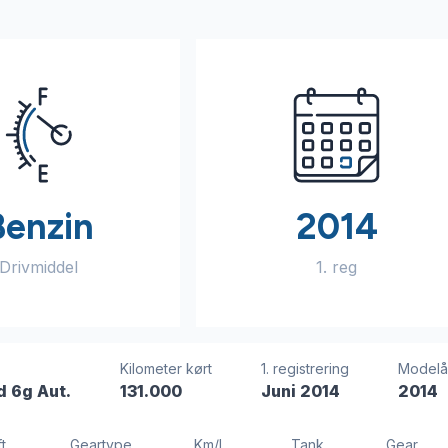
Benzin
2014
Drivmiddel
1. reg
Kilometer kørt
1. registrering
Modelå
 6g Aut.
131.000
Juni 2014
2014
t
Geartype
Km/l
Tank
Gear