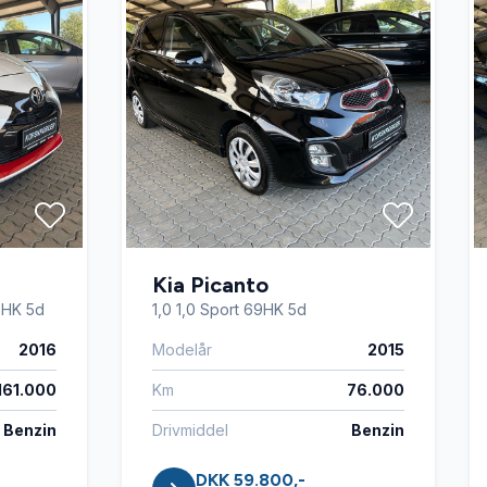
Kia Picanto
9HK 5d
1,0 1,0 Sport 69HK 5d
2016
Modelår
2015
161.000
Km
76.000
Benzin
Drivmiddel
Benzin
DKK 59.800,-