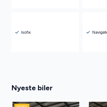
Isofix
Navigat
Nyeste biler
NYHED