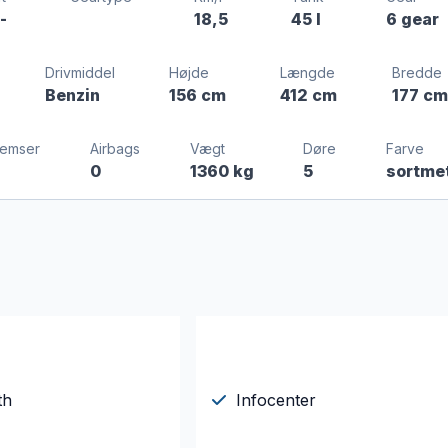
-
18,5
45 l
6 gear
Drivmiddel
Højde
Længde
Bredde
Benzin
156 cm
412 cm
177 cm
remser
Airbags
Vægt
Døre
Farve
0
1360 kg
5
sortme
th
Infocenter