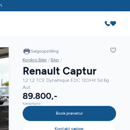
n.
Salgsopstilling
Korskro Biler
/
Biler
/
Renault Captur
1,2 1,2 TCE Dynamique EDC 120HK 5d 6g
Aut.
89.800,-
Kontantpris
Book prøvetur
Kontakt sælger