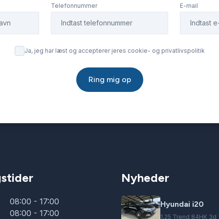
Telefonnummer
E-mail
Ja, jeg har læst og accepterer jeres cookie- og privatlivspolitik
Ring mig op
stider
Nyheder
08:00 - 17:00
Hyundai i20
08:00 - 17:00
1,25 Trend 84HK 3d