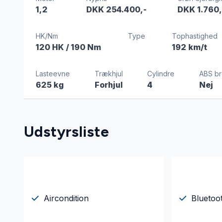
1,2
DKK 254.400,-
DKK 1.760,
HK/Nm
Type
Tophastighed
120 HK
/ 190 Nm
192 km/t
Lasteevne
Trækhjul
Cylindre
ABS b
625 kg
Forhjul
4
Nej
Udstyrsliste
Aircondition
Bluetoo