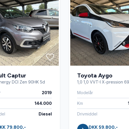
lt Captur
Toyota Aygo
 Energy DCI Zen 90HK 5d
1,0 1,0 VVT-I X-pression 6
r
2019
Modelår
144.000
Km
del
Diesel
Drivmiddel
KK 79.800,-
DKK 59.800,-