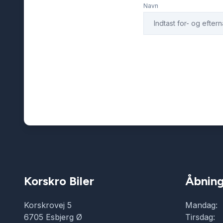
Navn
Korskro Biler
Åbning
Korskrovej 5
Mandag:
6705 Esbjerg Ø
Tirsdag: