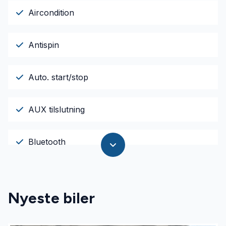
Aircondition
Antispin
Auto. start/stop
AUX tilslutning
Bluetooth
Dæktryksystem
Nyeste biler
El-ruder