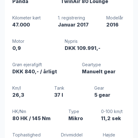
Panda
TwinAir 80 Lounge
Kilometer kørt
1. registrering
Modelår
47.000
Januar 2017
2016
Motor
Nypris
0,9
DKK 109.991,-
Grøn ejerafgift
Geartype
DKK 840,-
/ årligt
Manuelt gear
Km/l
Tank
Gear
26,3
37 l
5 gear
HK/Nm
Type
0-100 km/t
80 HK
/ 145 Nm
Mikro
11,2 sek
Tophastighed
Drivmiddel
Højde