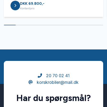
DKK 69.800,-
Service OK
Kontantpris
Servostyring
Splitbagsæder
Startspærre
Stofsæder
20 70 02 41
korskrobiler@mail.dk
USB tilslutning
Har du spørgsmål?