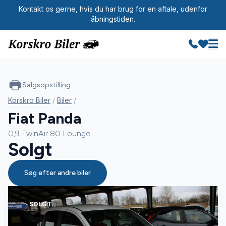
Kontakt os gerne, hvis du har brug for en aftale, udenfor
åbningstiden.
Salgsopstilling
Korskro Biler
/
Biler
/
Fiat Panda
0,9 TwinAir 80 Lounge
Solgt
Søg efter andre biler
SOLGT