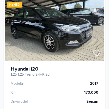
NYHED
El-spejle
Fjernbetjent centrallås
Højdejusterbart førersæde
Isofix
Hyundai i20
Kørecomputer
1,25 1,25 Trend 84HK 3d
Modelår
2017
Læderrat
Km
173.000
Parkeringssensor bagved
Drivmiddel
Benzin