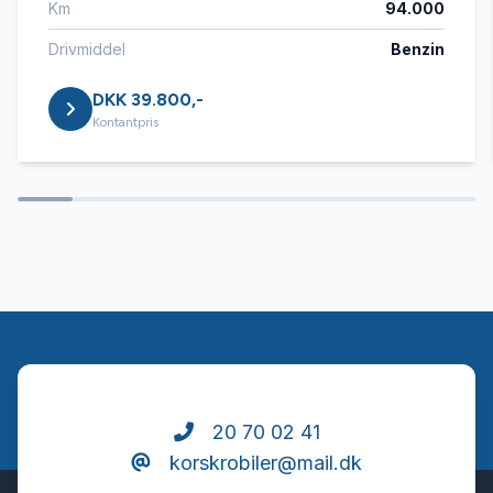
Km
94.000
Højdejusterbart førersæde
Drivmiddel
Benzin
DKK 39.800,-
Infocenter
Kontantpris
Isofix
Kørecomputer
Læderrat
Parkeringssensor bagved
20 70 02 41
korskrobiler@mail.dk
Service OK