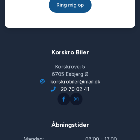
Ring mig op
Korskro Biler
Korskrovej 5
6705 Esbjerg Ø
korskrobiler@mail.dk
20 70 02 41
Åbningstider
Mandag:
08:00 - 17:00