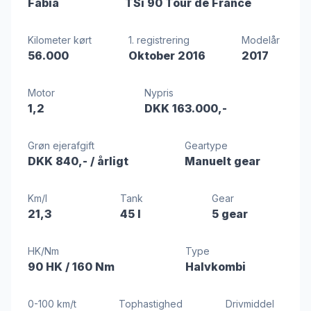
Fabia
TSi 90 Tour de France
Kilometer kørt
1. registrering
Modelår
56.000
Oktober 2016
2017
Motor
Nypris
1,2
DKK 163.000,-
Grøn ejerafgift
Geartype
DKK 840,-
/ årligt
Manuelt gear
Km/l
Tank
Gear
21,3
45 l
5 gear
HK/Nm
Type
90 HK
/ 160 Nm
Halvkombi
0-100 km/t
Tophastighed
Drivmiddel