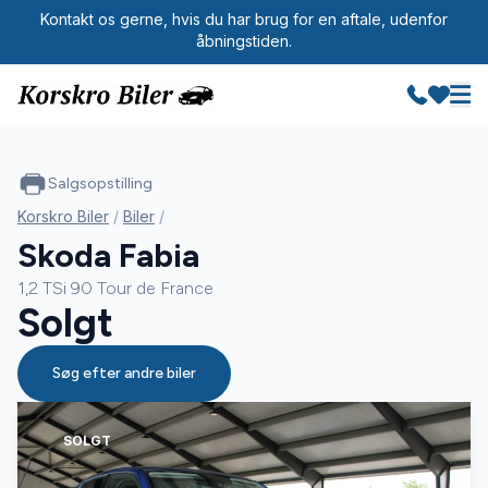
Kontakt os gerne, hvis du har brug for en aftale, udenfor
åbningstiden.
Salgsopstilling
Korskro Biler
/
Biler
/
Skoda Fabia
1,2 TSi 90 Tour de France
Solgt
Søg efter andre biler
SOLGT