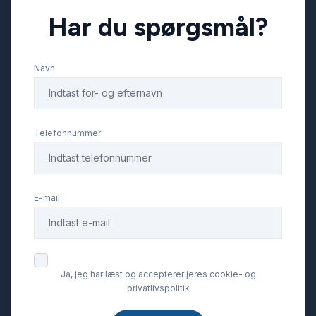
Har du spørgsmål?
Servostyring
Navn
Splitbagsæder
Startspærre
Telefonnummer
Stofsæder
E-mail
Sædevarme
Tonede ruder
Ja, jeg har læst og accepterer jeres cookie- og
privatlivspolitik
USB tilslutning