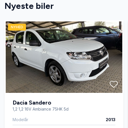
Nyeste biler
Bluetooth
NYHED
Dæktryksystem
El-ruder x4
El-spejle med varme
Fartpilot
Dacia Sandero
Fjernbetjent centrallås
1,2 1,2 16V Ambiance 75HK 5d
Modelår
2013
Fuldautomatisk klimaanlæg