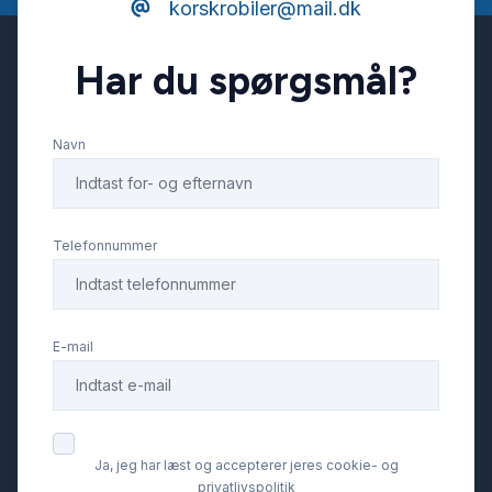
korskrobiler@mail.dk
Læderrat
Har du spørgsmål?
Navigation
Navn
Nøglefri betjening
Parkeringssensor bagved
Telefonnummer
Service OK
E-mail
Servostyring
Splitbagsæder
Ja, jeg har læst og accepterer jeres cookie- og
privatlivspolitik