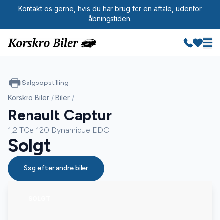
Kontakt os gerne, hvis du har brug for en aftale, udenfor
åbningstiden.
Salgsopstilling
Korskro Biler
/
Biler
/
Renault Captur
1,2 TCe 120 Dynamique EDC
Solgt
Søg efter andre biler
SOLGT