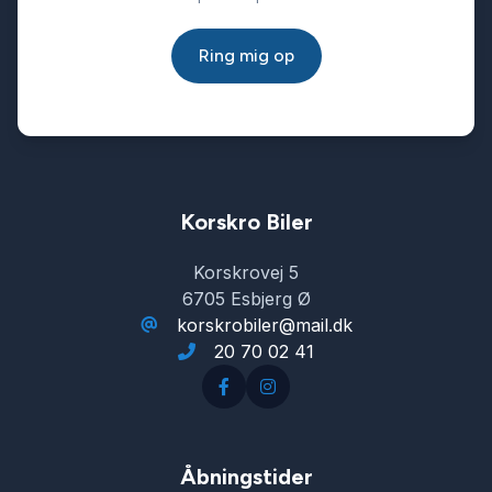
Startspærre
Ring mig op
Stofsæder
Sædevarme
Tonede ruder
Korskro Biler
Korskrovej 5
Tågelygter
6705 Esbjerg Ø
korskrobiler@mail.dk
20 70 02 41
USB tilslutning
Åbningstider