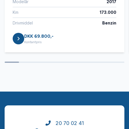
Modelår
2017
Fjernbetjent centrallås
Km
173.000
Fuldautomatisk klimaanlæg
Drivmiddel
Benzin
DKK 69.800,-
Højdejusterbart førersæde
Kontantpris
Infocenter
Isofix
Kørecomputer
LED kørelys
20 70 02 41