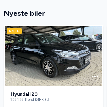
AUX tilslutning
Nyeste biler
Bakkamera
NYHED
Bluetooth
Dæktryksystem
El-klapbare sidespejle med varme
El-ruder x4
Hyundai i20
Fartpilot
1,25 1,25 Trend 84HK 3d