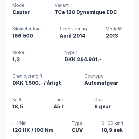
Model
Variant
Captur
TCe 120 Dynamique EDC
Kilometer kørt
1. registrering
Modelår
166.500
April 2014
2013
Motor
Nypris
1,2
DKK 264.901,-
Grøn ejerafgift
Geartype
DKK 1.500,-
/ årligt
Automatgear
Km/l
Tank
Gear
18,5
45 l
6 gear
HK/Nm
Type
0-100 km/t
120 HK
/ 190 Nm
CUV
10,9 sek