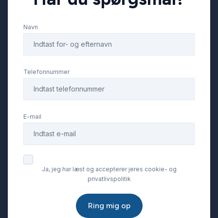
Navn
Parkeringssensor bagved
Service OK
Telefonnummer
Servostyring
E-mail
Splitbagsæder
Startspærre
Ja, jeg har læst og accepterer jeres cookie- og
privatlivspolitik
Stofsæder
Ring mig op
Sædevarme