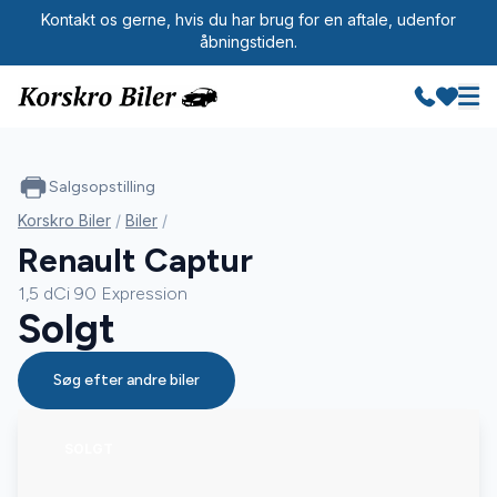
Kontakt os gerne, hvis du har brug for en aftale, udenfor
åbningstiden.
Salgsopstilling
Korskro Biler
/
Biler
/
Renault Captur
1,5 dCi 90 Expression
Solgt
Søg efter andre biler
SOLGT