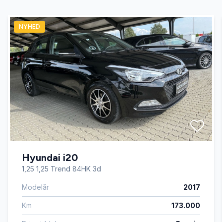
NYHED
Dæktryksystem
El-klapbare sidespejle med varme
El-ruder x4
Fartpilot
Hyundai i20
Fjernbetjent centrallås
1,25 1,25 Trend 84HK 3d
Modelår
2017
Fuldautomatisk klimaanlæg
Km
173.000
Højdejusterbart førersæde