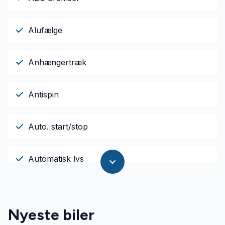
Alufælge
Anhængertræk
Antispin
Auto. start/stop
Automatisk lys
AUX tilslutning
Nyeste biler
Bluetooth