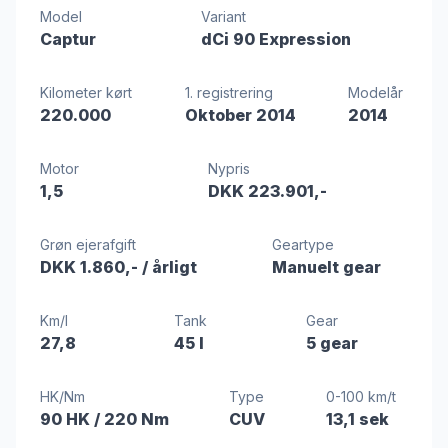
Model
Variant
Captur
dCi 90 Expression
Kilometer kørt
1. registrering
Modelår
220.000
Oktober 2014
2014
Motor
Nypris
1,5
DKK 223.901,-
Grøn ejerafgift
Geartype
DKK 1.860,-
/ årligt
Manuelt gear
Km/l
Tank
Gear
27,8
45 l
5 gear
HK/Nm
Type
0-100 km/t
90 HK
/ 220 Nm
CUV
13,1 sek