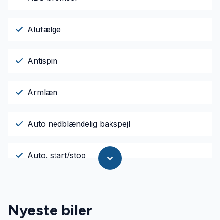
Alufælge
Antispin
Armlæn
Auto nedblændelig bakspejl
Auto. start/stop
Automatgear
Nyeste biler
Automatisk lys