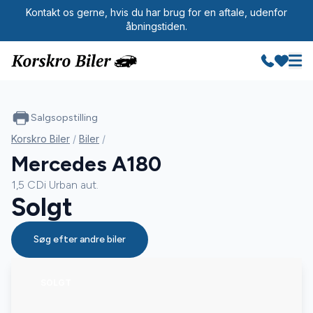
Kontakt os gerne, hvis du har brug for en aftale, udenfor
åbningstiden.
Salgsopstilling
Korskro Biler
/
Biler
/
Mercedes A180
1,5 CDi Urban aut.
Solgt
Søg efter andre biler
SOLGT