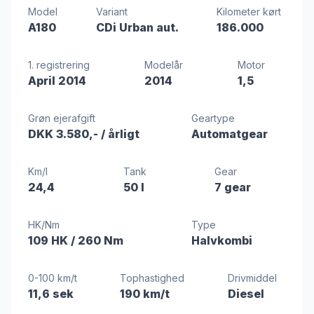
Model
Variant
Kilometer kørt
A180
CDi Urban aut.
186.000
1. registrering
Modelår
Motor
April 2014
2014
1,5
Grøn ejerafgift
Geartype
DKK 3.580,-
/ årligt
Automatgear
Km/l
Tank
Gear
24,4
50 l
7 gear
HK/Nm
Type
109 HK
/ 260 Nm
Halvkombi
0-100 km/t
Tophastighed
Drivmiddel
11,6 sek
190 km/t
Diesel