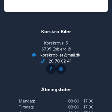
Splitbagsæder
Sportssæder
Korskro Biler
Korskrovej 5
Startspærre
6705 Esbjerg Ø
korskrobiler@mail.dk
20 70 02 41
Stofsæder
Sædevarme
Åbningstider
USB tilslutning
Mandag:
08:00 - 17:00
Tirsdag:
08:00 - 17:00