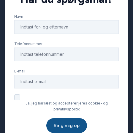
Navn
Læderrat
Navigation
Telefonnummer
Parkeringssensor bagved
E-mail
Parkeringssensor foran
Ratgearskifte
Ja, jeg har læst og accepterer jeres cookie- og
privatlivspolitik
Service OK
Ring mig op
Servostyring