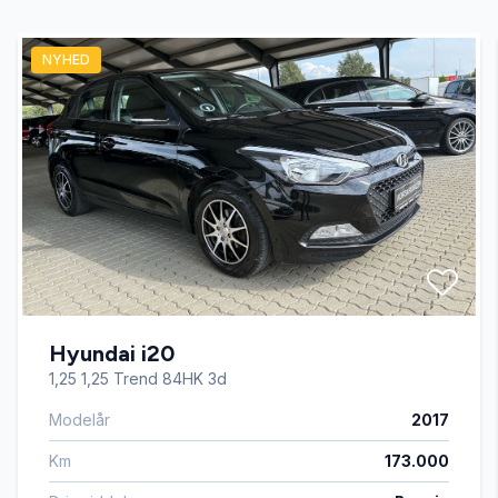
NYHED
AUX tilslutning
Bluetooth
Delvis lædersæder
Dual zone klimaanlæg
Hyundai i20
Dæktryksystem
1,25 1,25 Trend 84HK 3d
Modelår
2017
El-ruder
Km
173.000
El-spejle med varme