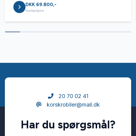
DKK 69.800,-
USB tilslutning
Kontantpris
20 70 02 41
korskrobiler@mail.dk
Har du spørgsmål?