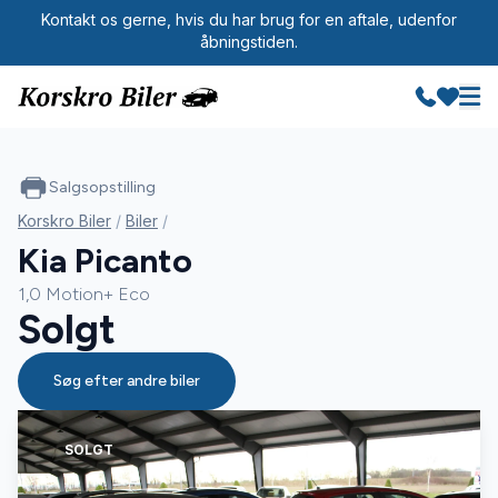
Kontakt os gerne, hvis du har brug for en aftale, udenfor
åbningstiden.
Salgsopstilling
Korskro Biler
/
Biler
/
Kia Picanto
1,0 Motion+ Eco
Solgt
Søg efter andre biler
SOLGT