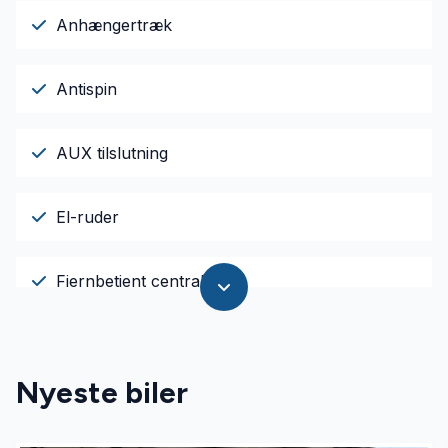
Anhængertræk
Antispin
AUX tilslutning
El-ruder
Fjernbetjent centrallås
Højdejusterbart førersæde
Nyeste biler
Infocenter