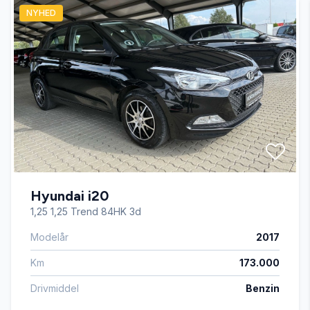
NYHED
Isofix
Service OK
Servostyring
Splitbagsæder
Hyundai i20
Startspærre
1,25 1,25 Trend 84HK 3d
Modelår
2017
Stofsæder
Km
173.000
Tågelygter
Drivmiddel
Benzin