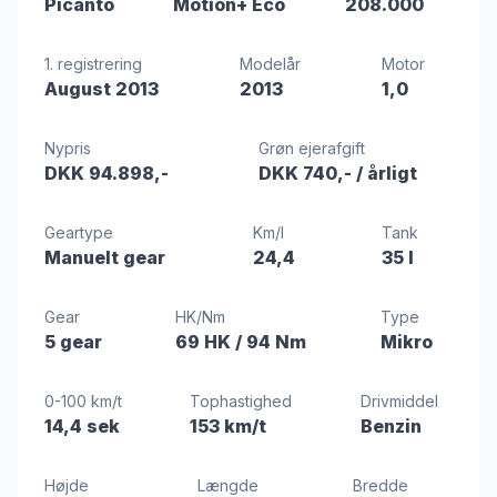
Picanto
Motion+ Eco
208.000
1. registrering
Modelår
Motor
August 2013
2013
1,0
Nypris
Grøn ejerafgift
DKK 94.898,-
DKK 740,-
/ årligt
Geartype
Km/l
Tank
Manuelt gear
24,4
35 l
Gear
HK/Nm
Type
5 gear
69 HK
/ 94 Nm
Mikro
0-100 km/t
Tophastighed
Drivmiddel
14,4 sek
153 km/t
Benzin
Højde
Længde
Bredde