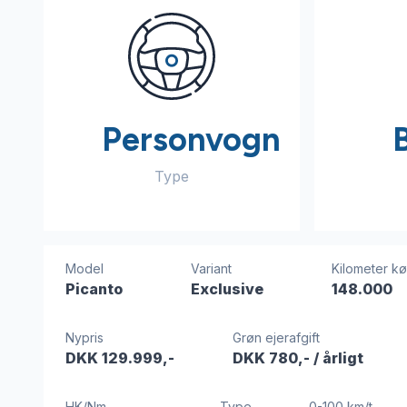
Personvogn
Type
Model
Variant
Kilometer kø
Picanto
Exclusive
148.000
Nypris
Grøn ejerafgift
DKK 129.999,-
DKK 780,-
/ årligt
HK/Nm
Type
0-100 km/t