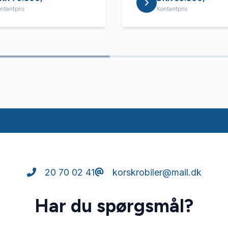
ntantpris
Kontantpris
20 70 02 41
korskrobiler@mail.dk
Har du spørgsmål?