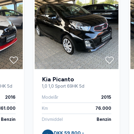
Kia Picanto
9HK 5d
1,0 1,0 Sport 69HK 5d
2016
Modelår
2015
161.000
Km
76.000
Benzin
Drivmiddel
Benzin
DKK 59.800,-