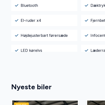
Bluetooth
Dæktry
El-ruder x4
Fjernbet
Højdejusterbart førersæde
Infocen
LED kørelys
Læderra
Servostyring
Splitba
Stofsæder
Sædeva
Nyeste biler
USB tilslutning
Varme i 