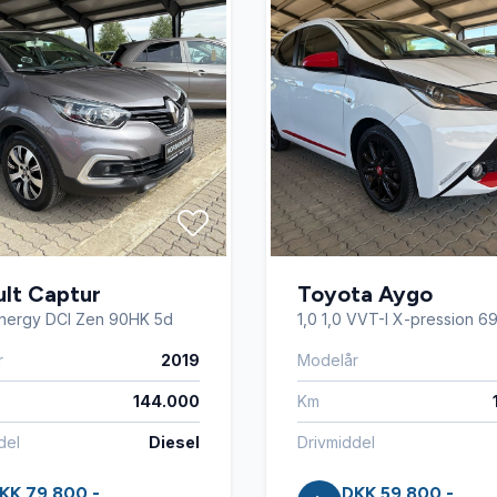
lt Captur
Toyota Aygo
 Energy DCI Zen 90HK 5d
1,0 1,0 VVT-I X-pression 6
r
2019
Modelår
144.000
Km
del
Diesel
Drivmiddel
KK 79.800,-
DKK 59.800,-