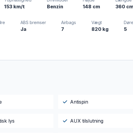
153 km/t
Benzin
148 cm
360 c
dre
ABS bremser
Airbags
Vægt
Dør
Ja
7
820 kg
5
e
Antispin
isk lys
AUX tilslutning