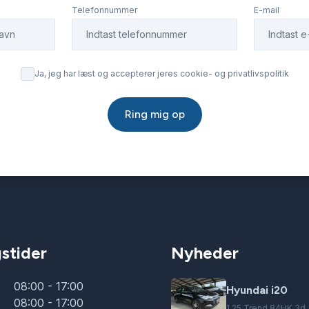
Telefonnummer
E-mail
Ja, jeg har læst og accepterer jeres cookie- og privatlivspolitik
Ring mig op
stider
Nyheder
08:00 - 17:00
Hyundai i20
08:00 - 17:00
1,25 Trend 84HK 3d