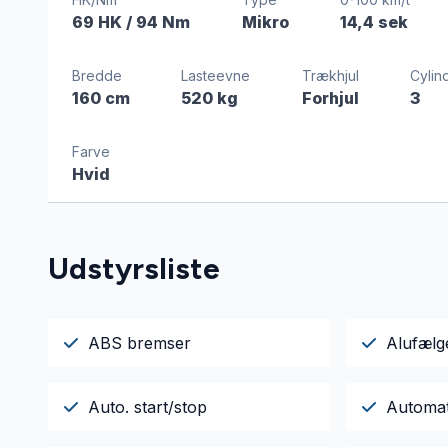
69 HK
/ 94 Nm
Mikro
14,4 sek
Bredde
Lasteevne
Trækhjul
Cylin
160 cm
520 kg
Forhjul
3
Farve
Hvid
Udstyrsliste
ABS bremser
Alufælg
Auto. start/stop
Automat