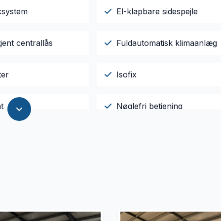
ksystem
El-klapbare sidespejle
jent centrallås
Fuldautomatisk klimaanlæg
ter
Isofix
t
Nøglefri betjening
gsæder
Startspærre
rme
Tågelygter
rattet