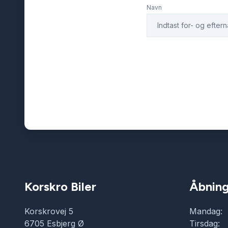
Navn
Korskro Biler
Åbning
Korskrovej 5
Mandag:
6705 Esbjerg Ø
Tirsdag: