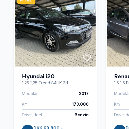
NYHED
Hyundai i20
Renau
1,25 1,25 Trend 84HK 3d
1,5 1,5
Modelår
2017
Modelå
Km
173.000
Km
Drivmiddel
Benzin
Drivmid
DKK 69.800,-
D